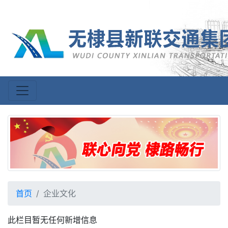
首页
企业文化
此栏目暂无任何新增信息